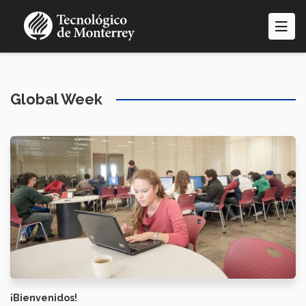
Pasar
al
contenido
principal
Global Week
¡Bienvenidos!